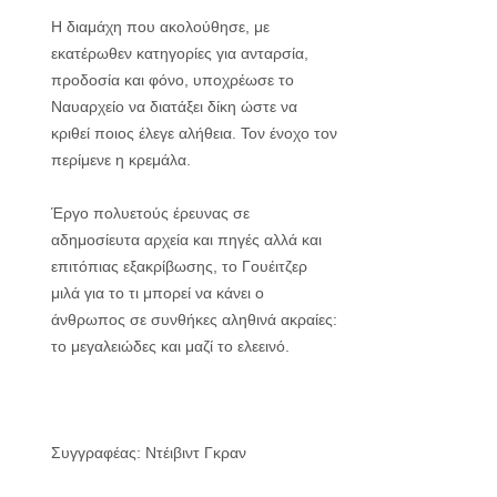
Η διαμάχη που ακολούθησε, με
εκατέρωθεν κατηγορίες για ανταρσία,
προδοσία και φόνο, υποχρέωσε το
Ναυαρ­χείο να διατάξει δίκη ώστε να
κριθεί ποιος έλεγε αλήθεια. Τον ένοχο τον
περίμενε η κρεμάλα.
Έργο πολυετούς έρευνας σε
αδημοσίευτα αρχεία και πηγές αλλά και
επιτόπιας εξακρίβωσης, το Γουέιτζερ
μιλά για το τι μπορεί να κάνει ο
άνθρωπος σε συνθήκες αληθινά ακραίες:
το μεγαλειώδες και μαζί το ελεεινό.
Συγγραφέας: Ντέιβιντ Γκραν