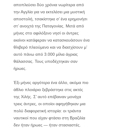
αποπλεύσει δύο χρόνια νωρίτερα από
την Αγγλία για να εκτελέσει μια μυστική
αποστολή, τσακίστηκε σ’ ένα ερημονήσι
στ’ ανοιχτά της Παταγονίας. Μετά από
μήνες στο αφιλό­ξενο νησί οι άντρες
εκείνοι κατάφεραν να κατασκευάσουν ένα
θλιβερό πλεούμενο και να διασχίσουν μ’
αυτό πάνω από 3.000 μίλια άγριας
θάλασσας. Τους υποδέχτηκαν σαν
ήρωες.
Έξι μήνες αργότερα ένα άλλο, ακόμα πιο
άθλιο πλοιάριο ξεβράστηκε στις ακτές
της Χιλής. Σ’ αυτό επέβαιναν μονάχα
τρεις άντρες, οι οποίοι αφηγήθηκαν μια
πολύ διαφορετική ιστορία: οι τριάντα
ναυτικοί που είχαν φτάσει στη Βραζιλία
δεν ήταν ήρωες ― ήταν στασιαστές.