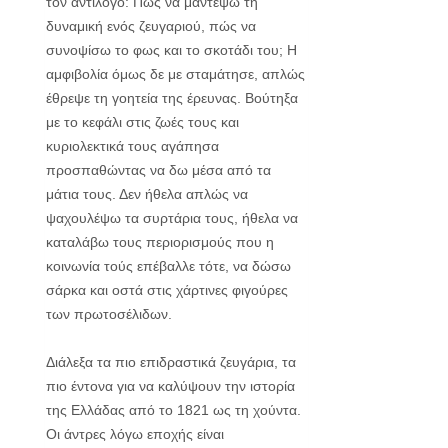
τον αντίλογο: Πώς να μαντέψω τη
δυναμική ενός ζευγαριού, πώς να
συνοψίσω το φως και το σκοτάδι του; Η
αμφιβολία όμως δε με σταμάτησε, απλώς
έθρεψε τη γοητεία της έρευνας. Βούτηξα
με το κεφάλι στις ζωές τους και
κυριολεκτικά τους αγάπησα
προσπαθώντας να δω μέσα από τα
μάτια τους. Δεν ήθελα απλώς να
ψαχουλέψω τα συρτάρια τους, ήθελα να
καταλάβω τους περιορισμούς που η
κοινωνία τούς επέβαλλε τότε, να δώσω
σάρκα και οστά στις χάρτινες φιγούρες
των πρωτοσέλιδων.
Διάλεξα τα πιο επιδραστικά ζευγάρια, τα
πιο έντονα για να καλύψουν την ιστορία
της Ελλάδας από το 1821 ως τη χούντα.
Οι άντρες λόγω εποχής είναι