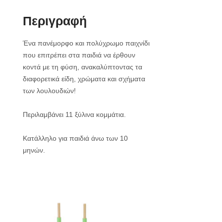
Περιγραφή
Ένα πανέμορφο και πολύχρωμο παιχνίδι
που επιτρέπει στα παιδιά να έρθουν
κοντά με τη φύση, ανακαλύπτοντας τα
διαφορετικά είδη, χρώματα και σχήματα
των λουλουδιών!
Περιλαμβάνει 11 ξύλινα κομμάτια.
Κατάλληλο για παιδιά άνω των 10
μηνών.