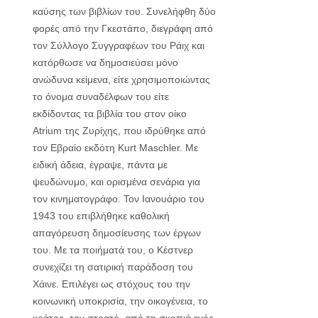
καύσης των βιβλίων του. Συνελήφθη δύο
φορές από την Γκεστάπο, διεγράφη από
τον Σύλλογο Συγγραφέων του Ράιχ και
κατόρθωσε να δημοσιεύσει μόνο
ανώδυνα κείμενα, είτε χρησιμοποιώντας
το όνομα συναδέλφων του είτε
εκδίδοντας τα βιβλία του στον οίκο
Atrium της Ζυρίχης, που ιδρύθηκε από
τον Εβραίο εκδότη Kurt Maschler. Με
ειδική άδεια, έγραψε, πάντα με
ψευδώνυμο, και ορισμένα σενάρια για
τον κινηματογράφο. Τον Ιανουάριο του
1943 του επιβλήθηκε καθολική
απαγόρευση δημοσίευσης των έργων
του. Με τα ποιήματά του, ο Κέστνερ
συνεχίζει τη σατιρική παράδοση του
Χάινε. Επιλέγει ως στόχους του την
κοινωνική υποκρισία, την οικογένεια, το
κράτος, τον στρατό, από τη σκοπιά ενός