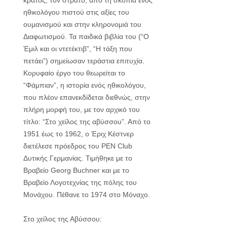
ηθικολόγου πιστού στις αξίες του
ουμανισμού και στην κληρονομιά του
Διαφωτισμού. Τα παιδικά βιβλία του (“Ο
Έμιλ και οι ντετέκτιβ”, “Η τάξη που
πετάει”) σημείωσαν τεράστια επιτυχία.
Κορυφαίο έργο του θεωρείται το
“Φάμπιαν”, η ιστορία ενός ηθικολόγου,
που πλέον επανεκδίδεται διεθνώς, στην
πλήρη μορφή του, με τον αρχικό του
τίτλο: “Στο χείλος της αβύσσου”. Από το
1951 έως το 1962, ο Έριχ Κέστνερ
διετέλεσε πρόεδρος του PEN Club
Δυτικής Γερμανίας. Τιμήθηκε με το
Βραβείο Georg Buchner και με το
Βραβείο Λογοτεχνίας της πόλης του
Μονάχου. Πέθανε το 1974 στο Μόναχο.
Στο χείλος της Αβύσσου: