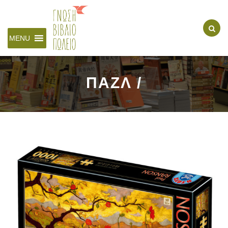
MENU
ΠΑΖΛ /