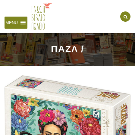
MENU
ΠΑΖΛ /