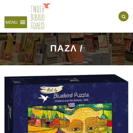
MENU
ΠΑΖΛ /